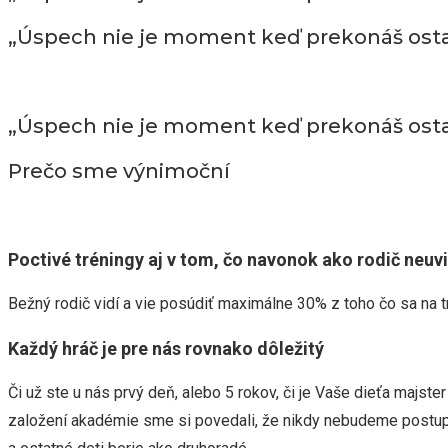
„Úspech nie je moment keď prekonáš ost
„Úspech nie je moment keď prekonáš ost
Prečo sme výnimoční
Poctivé tréningy aj v tom, čo navonok ako rodič neuv
Bežný rodič vidí a vie posúdiť maximálne 30% z toho čo sa na tré
Každý hráč je pre nás rovnako dôležitý
Či už ste u nás prvý deň, alebo 5 rokov, či je Vaše dieťa majste
založení akadémie sme si povedali, že nikdy nebudeme postupo