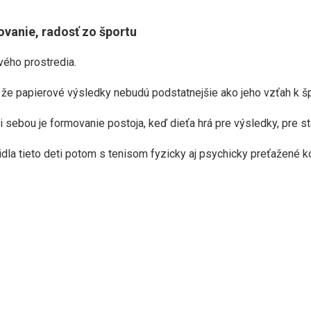
ovanie, radosť zo športu
vého prostredia.
že papierové výsledky nebudú podstatnejšie ako jeho vzťah k špo
bou je formovanie postoja, keď dieťa hrá pre výsledky, pre stá
dla tieto deti potom s tenisom fyzicky aj psychicky preťažené k