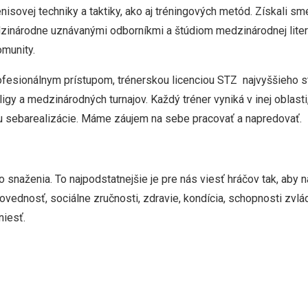
isovej techniky a taktiky, ako aj tréningových metód. Získali s
inárodne uznávanými odborníkmi a štúdiom medzinárodnej literat
omunity.
profesionálnym prístupom, trénerskou licenciou STZ najvyššieho
ligy a medzinárodných turnajov. Každý tréner vyniká v inej oblasti
mu sebarealizácie. Máme záujem na sebe pracovať a napredovať.
o snaženia. To najpodstatnejšie je pre nás viesť hráčov tak, aby n
ednosť, sociálne zručnosti, zdravie, kondícia, schopnosti zvláda
niesť.