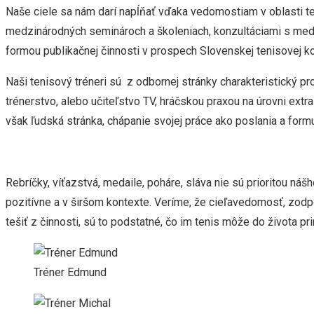
Naše ciele sa nám darí napĺňať vďaka vedomostiam v oblasti ten
medzinárodných seminároch a školeniach, konzultáciami s medz
formou publikačnej činnosti v prospech Slovenskej tenisovej k
Naši tenisový tréneri sú z odbornej stránky charakteristický 
trénerstvo, alebo učiteľstvo TV, hráčskou praxou na úrovni extra
však ľudská stránka, chápanie svojej práce ako poslania a for
Rebríčky, víťazstvá, medaile, poháre, sláva nie sú prioritou nášh
pozitívne a v širšom kontexte. Veríme, že cieľavedomosť, zodpov
tešiť z činnosti, sú to podstatné, čo im tenis môže do života pri
Tréner Edmund