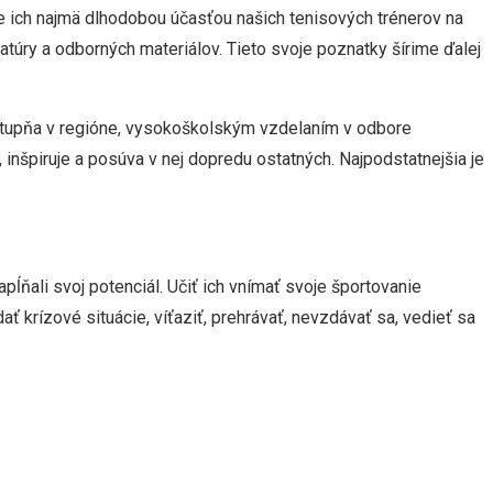
me ich najmä dlhodobou účasťou našich tenisových trénerov na
úry a odborných materiálov. Tieto svoje poznatky šírime ďalej
 stupňa v regióne, vysokoškolským vzdelaním v odbore
, inšpiruje a posúva v nej dopredu ostatných. Najpodstatnejšia je
apĺňali svoj potenciál. Učiť ich vnímať svoje športovanie
ť krízové situácie, víťaziť, prehrávať, nevzdávať sa, vedieť sa