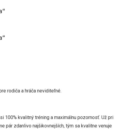
a“
a“
re rodiča a hráča neviditeľné.
e si 100% kvalitný tréning a maximálnu pozornosť. Už pri
pár zdanlivo najšikovnejších, tým sa kvalitne venuje