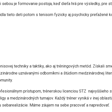
bou je formovanie postoja, keď dieťa hrá pre výsledky, pre stá
dla tieto deti potom s tenisom fyzicky aj psychicky preťažené k
isovej techniky a taktiky, ako aj tréningových metód. Získali s
inárodne uznávanými odborníkmi a štúdiom medzinárodnej literat
omunity.
profesionálnym prístupom, trénerskou licenciou STZ najvyššieho
ligy a medzinárodných turnajov. Každý tréner vyniká v inej oblasti
mu sebarealizácie. Máme záujem na sebe pracovať a napredovať.