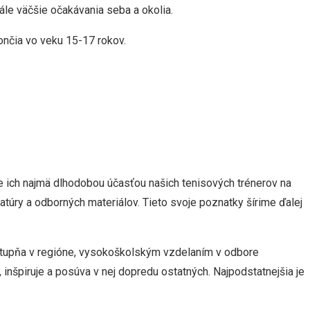
le väčšie očakávania seba a okolia.
ončia vo veku 15-17 rokov.
me ich najmä dlhodobou účasťou našich tenisových trénerov na
úry a odborných materiálov. Tieto svoje poznatky šírime ďalej
 stupňa v regióne, vysokoškolským vzdelaním v odbore
, inšpiruje a posúva v nej dopredu ostatných. Najpodstatnejšia je