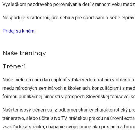
Výsledkom nezdravého porovnávania detí v rannom veku medzi se
Nešportuje s radosťou, pre seba a pre šport sám o sebe. Spravi
Pridaj sa k nám
Naše tréningy
Tréneri
Naše ciele sa nám darí napĺňať vďaka vedomostiam v oblasti ten
medzinárodných seminároch a školeniach, konzultáciami s medz
formou publikačnej činnosti v prospech Slovenskej tenisovej k
Naši tenisový tréneri sú z odbornej stránky charakteristický 
trénerstvo, alebo učiteľstvo TV, hráčskou praxou na úrovni extra
však ľudská stránka, chápanie svojej práce ako poslania a for