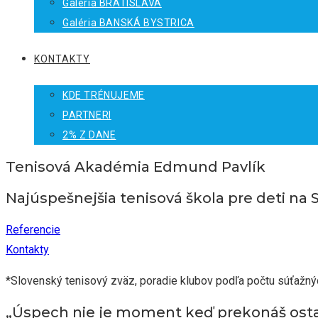
Galéria BRATISLAVA
Galéria BANSKÁ BYSTRICA
KONTAKTY
KDE TRÉNUJEME
PARTNERI
2% Z DANE
Tenisová Akadémia Edmund Pavlík
Najúspešnejšia tenisová škola pre deti na 
Referencie
Kontakty
*Slovenský tenisový zväz, poradie klubov podľa počtu súťažný
„Úspech nie je moment keď prekonáš ost