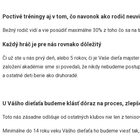
Poctivé tréningy aj v tom, čo navonok ako rodič neuv
Bežný rodič vidí a vie posúdiť maximálne 30% z toho čo sa na tré
Každý hráč je pre nás rovnako dôležitý
Či už ste u nás prvý deň, alebo 5 rokov, či je Vaše dieťa majste
založení akadémie sme si povedali, že nikdy nebudeme postupo
a ostatné deti berie ako druhoradé.
U Vášho dieťaťa budeme klásť dôraz na proces, zlepš
Toto nás zásadne odlišuje od ostatných klubov nie len z teniso
Minimálne do 14 roku veku Vášho dieťaťa ho budeme viesť tak, 