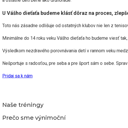
a ostatné deti berie ako druhoradé.
U Vášho dieťaťa budeme klásť dôraz na proces, zlepš
Toto nás zásadne odlišuje od ostatných klubov nie len z teniso
Minimálne do 14 roku veku Vášho dieťaťa ho budeme viesť tak, 
Výsledkom nezdravého porovnávania detí v rannom veku medzi se
Nešportuje s radosťou, pre seba a pre šport sám o sebe. Spravi
Pridaj sa k nám
Naše tréningy
Prečo sme výnimoční