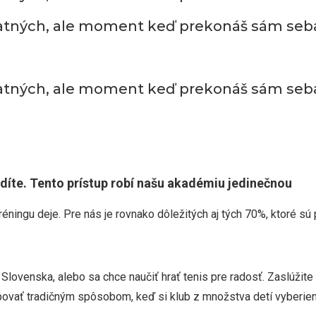
atných, ale moment keď prekonáš sám seb
atných, ale moment keď prekonáš sám seb
idíte. Tento prístup robí našu akadémiu jedinečnou
ningu deje. Pre nás je rovnako dôležitých aj tých 70%, ktoré sú p
r Slovenska, alebo sa chce naučiť hrať tenis pre radosť. Zaslúžit
vať tradičným spôsobom, keď si klub z množstva detí vyberieme 