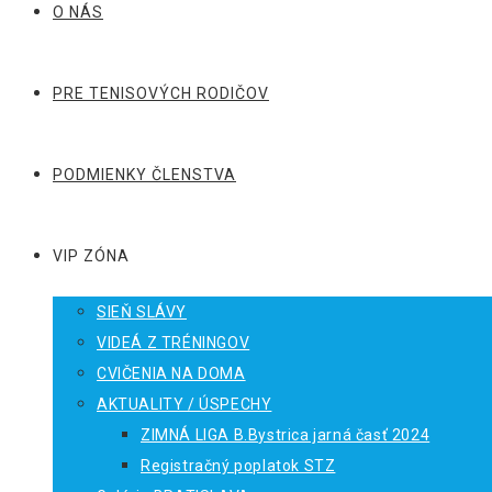
O NÁS
PRE TENISOVÝCH RODIČOV
PODMIENKY ČLENSTVA
VIP ZÓNA
SIEŇ SLÁVY
VIDEÁ Z TRÉNINGOV
CVIČENIA NA DOMA
AKTUALITY / ÚSPECHY
ZIMNÁ LIGA B.Bystrica jarná časť 2024
Registračný poplatok STZ