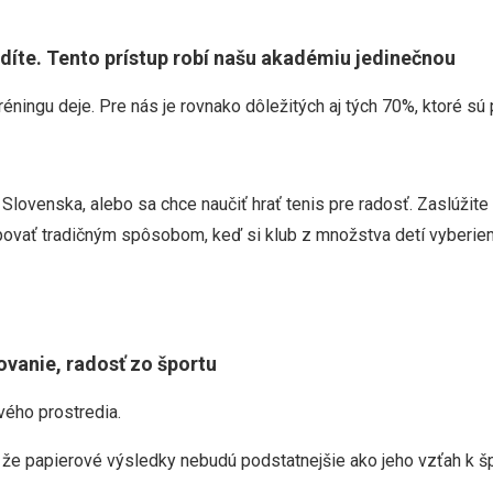
idíte. Tento prístup robí našu akadémiu jedinečnou
ningu deje. Pre nás je rovnako dôležitých aj tých 70%, ktoré sú p
r Slovenska, alebo sa chce naučiť hrať tenis pre radosť. Zaslúžit
vať tradičným spôsobom, keď si klub z množstva detí vyberieme 
ovanie, radosť zo športu
vého prostredia.
že papierové výsledky nebudú podstatnejšie ako jeho vzťah k špo