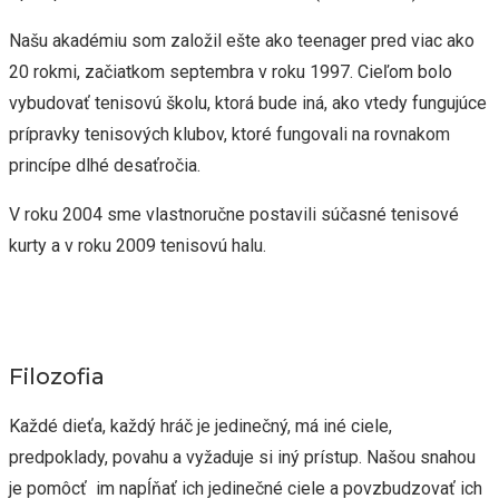
Našu akadémiu som založil ešte ako teenager pred viac ako
20 rokmi, začiatkom septembra v roku 1997. Cieľom bolo
vybudovať tenisovú školu, ktorá bude iná, ako vtedy fungujúce
prípravky tenisových klubov, ktoré fungovali na rovnakom
princípe dlhé desaťročia.
V roku 2004 sme vlastnoručne postavili súčasné tenisové
kurty a v roku 2009 tenisovú halu.
Filozofia
Každé dieťa, každý hráč je jedinečný, má iné ciele,
predpoklady, povahu a vyžaduje si iný prístup. Našou snahou
je pomôcť im napĺňať ich jedinečné ciele a povzbudzovať ich