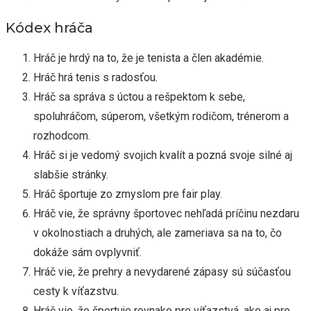
Kódex hráča
Hráč je hrdý na to, že je tenista a člen akadémie.
Hráč hrá tenis s radosťou.
Hráč sa správa s úctou a rešpektom k sebe,
spoluhráčom, súperom, všetkým rodičom, trénerom a
rozhodcom.
Hráč si je vedomý svojich kvalít a pozná svoje silné aj
slabšie stránky.
Hráč športuje zo zmyslom pre fair play.
Hráč vie, že správny športovec nehľadá príčinu nezdaru
v okolnostiach a druhých, ale zameriava sa na to, čo
dokáže sám ovplyvniť.
Hráč vie, že prehry a nevydarené zápasy sú súčasťou
cesty k víťazstvu.
Hráč vie, že športuje rovnako pre víťazstvá, ako aj pre