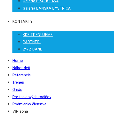
Galéria BRATISLAVA
Galéria BANSKÁ BYSTRICA
KONTAKTY
KDE TRÉNUJEME
PARTNERI
2% Z DANE
Home
Nábor detí
Referencie
Tréneri
O nás
Pre tenisových rodičov
Podmienky členstva
VIP zóna