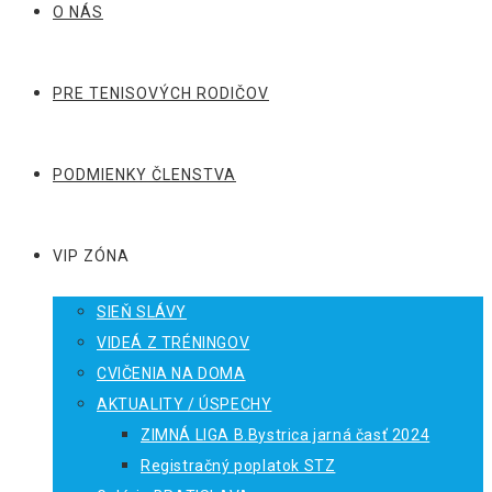
O NÁS
PRE TENISOVÝCH RODIČOV
PODMIENKY ČLENSTVA
VIP ZÓNA
SIEŇ SLÁVY
VIDEÁ Z TRÉNINGOV
CVIČENIA NA DOMA
AKTUALITY / ÚSPECHY
ZIMNÁ LIGA B.Bystrica jarná časť 2024
Registračný poplatok STZ