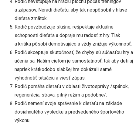
Rodič nevstupuje na hraciu plochu počas tréningov
a zápasov. Neradí dieťaťu, aby tak nespôsobil v hlave
dieťaťa zmätok.
Rodič povzbudzuje slušne, rešpektuje aktuálne
schopnosti dieťaťa a dopraje mu radosť z hry. Tlak
a kritika pôsobí demotivujúco a vždy znižuje výkonnosť.
Rodič akceptuje skutočnosť, že chyby sú súčasťou hry a
učenia sa. Naším cieľom je samostatnosť, tak aby deti aj
napriek krátkodobo slabšej hre dokázali samé
vyhodnotiť situáciu a viesť zápas.
Rodič pomáha dieťaťu v oblasti životosprávy /spánok,
regenerácia, strava, pitný režim a podobne/.
Rodič nemení svoje správanie k dieťaťu na základe
dosiahnutého výsledku a predvedeného športového
výkonu.