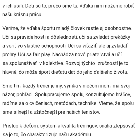
v ich úsilí. Deti sú to, prečo sme tu. Vďaka nim môžeme robiť
našu krásnu prácu.
Veríme, že vďaka športu mladý človek rastie aj osobnostne.
Učí sa pravidelnosti a dôslednosti, učí sa zvládať prekážky
a veriť vo vlastné schopnosti. Učí sa víťaziť, ale aj zvládať
prehry. Učí sa fair play. Nachádza nové priateľstvá a učí
sa spolunažívať v kolektíve. Rozvoj týchto zručností je to
hlavné, čo môže šport dieťaťu dať do jeho ďalšieho života.
Sme tím, každý tréner je iný, vyniká v niečom inom, má svoj
názor, pohľad. Spolupracujeme spolu, konzultujeme hráčov,
radíme sa o cvičeniach, metódach, technike. Vieme, že spolu
sme silnejší a užitočnejší pre našich tenistov.
Prístup k deťom, systém a kvalita tréningov, snaha zlepšovať
sa je to, čo charakterizuje našu akadémiu.