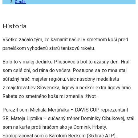
O nás
História
Všetko začalo tým, že kamarát našiel v smetnom koši pred
panelákom vyhodenú starú tenisovú raketu.
Bolo to v malej dedinke Pliešovce a bol to úžasný deň. Hral
som celé dni, od rána do večera. Postupne sa zo mňa stal
súťažný hráč, majster regiónu, viac násobný medailista
z majstrovstiev Slovenska, ligový a neskôr extra ligový hráč.
Raketa zo smetného koša mi zmenila život.
Porazil som Michala Mertiňáka – DAVIS CUP reprezentant
SR, Mateja Liptáka – súčasný tréner Dominiky Cibulkovej, stál
som na kurte proti hráčom ako je Dominik Hrbatý.
Spolupracoval som s Karolom Beckom (36.hráč ATP).