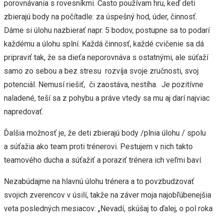
porovnávania s rovesníkmi. Často používam hru, keď deti
zbierajú body na počítadle: za úspešný hod, úder, činnosť.
Dáme si úlohu nazbierať napr. 5 bodov, postupne sa to podarí
každému a úlohu splní. Každá činnosť, každé cvičenie sa dá
pripraviť tak, že sa dieťa neporovnáva s ostatnými, ale súťaží
samo zo sebou a bez stresu rozvíja svoje zručnosti, svoj
potenciál. Nemusí riešiť, či zaostáva, nestíha. Je pozitívne
naladené, teší sa z pohybu a práve vtedy sa mu aj darí najviac
napredovať.
Ďalšia možnosť je, že deti zbierajú body /plnia úlohu / spolu
a súťažia ako team proti trénerovi. Pestujem v nich takto
teamového ducha a súťažiť a poraziť trénera ich veľmi baví.
Nezabúdajme na hlavnú úlohu trénera a to povzbudzovať
svojich zverencov v úsilí, takže na záver moja najobľúbenejšia
veta posledných mesiacov: „Nevadí, skúšaj to ďalej, o pol roka