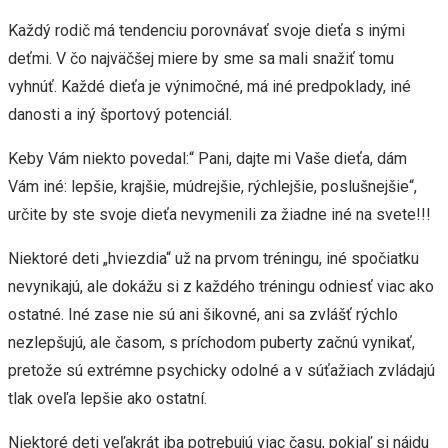
Každý rodič má tendenciu porovnávať svoje dieťa s inými
deťmi. V čo najväčšej miere by sme sa mali snažiť tomu
vyhnúť. Každé dieťa je výnimočné, má iné predpoklady, iné
danosti a iný športový potenciál.
Keby Vám niekto povedal:“ Pani, dajte mi Vaše dieťa, dám
Vám iné: lepšie, krajšie, múdrejšie, rýchlejšie, poslušnejšie“,
určite by ste svoje dieťa nevymenili za žiadne iné na svete!!!
Niektoré deti „hviezdia“ už na prvom tréningu, iné spočiatku
nevynikajú, ale dokážu si z každého tréningu odniesť viac ako
ostatné. Iné zase nie sú ani šikovné, ani sa zvlášť rýchlo
nezlepšujú, ale časom, s príchodom puberty začnú vynikať,
pretože sú extrémne psychicky odolné a v súťažiach zvládajú
tlak oveľa lepšie ako ostatní.
Niektoré deti veľakrát iba potrebujú viac času, pokiaľ si nájdu