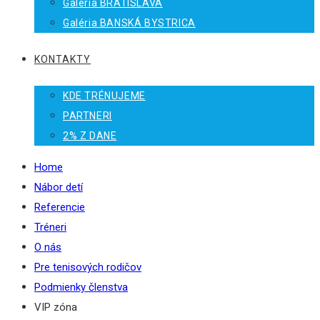
Galéria BRATISLAVA
Galéria BANSKÁ BYSTRICA
KONTAKTY
KDE TRÉNUJEME
PARTNERI
2% Z DANE
Home
Nábor detí
Referencie
Tréneri
O nás
Pre tenisových rodičov
Podmienky členstva
VIP zóna