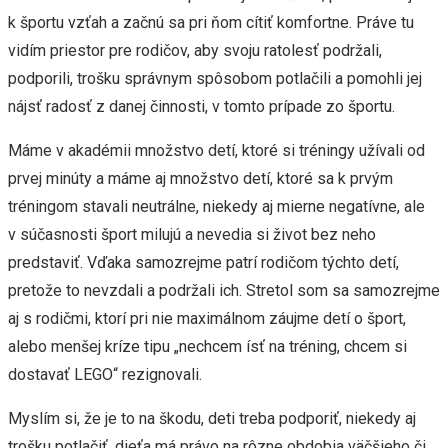
k športu vzťah a začnú sa pri ňom cítiť komfortne. Práve tu
vidím priestor pre rodičov, aby svoju ratolesť podržali,
podporili, trošku správnym spôsobom potlačili a pomohli jej
nájsť radosť z danej činnosti, v tomto prípade zo športu.
Máme v akadémii množstvo detí, ktoré si tréningy užívali od
prvej minúty a máme aj množstvo detí, ktoré sa k prvým
tréningom stavali neutrálne, niekedy aj mierne negatívne, ale
v súčasnosti šport milujú a nevedia si život bez neho
predstaviť. Vďaka samozrejme patrí rodičom týchto detí,
pretože to nevzdali a podržali ich. Stretol som sa samozrejme
aj s rodičmi, ktorí pri nie maximálnom záujme detí o šport,
alebo menšej kríze tipu „nechcem ísť na tréning, chcem si
dostavať LEGO“ rezignovali.
Myslím si, že je to na škodu, deti treba podporiť, niekedy aj
trošku potlačiť, dieťa má právo na rôzne obdobia väčšieho či