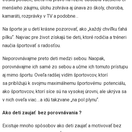
menšieho záujmu, úlohu zohráva aj únava zo školy, choroba,
kamaráti, rozprávky v TV a podobne…
Na športe je u detí krásne pozorovať, ako „každý chvíľku ťahá
pílku“. Najviac pre život získajú tie deti, ktoré rodičia a tréneri
naučia športovať s radosťou.
Neporovnávajme preto deti medzi sebou. Naopak,
porovnávajme ich samé zo sebou a učme ich tomuto prístupu
aj mimo športu. Oveľa radšej vidím športovcov, ktorí
sa približujú k svojmu maximálnemu športovému potenciálu,
ako športovcov, ktorí síce sú na vysokej úrovni, ale ukrýva sa
v nich oveľa viac….a idú takzvane „na pol plynu“.
Ako deti zaujať bez porovnávania ?
Existuje mnoho spôsobov ako deti zaujať a motivovať bez