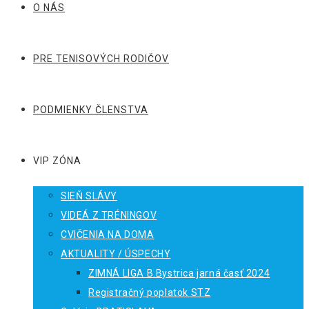
O NÁS
PRE TENISOVÝCH RODIČOV
PODMIENKY ČLENSTVA
VIP ZÓNA
SIEŇ SLÁVY
VIDEÁ Z TRÉNINGOV
CVIČENIA NA DOMA
AKTUALITY / ÚSPECHY
ZIMNÁ LIGA B.Bystrica jarná časť 2024
Registračný poplatok STZ