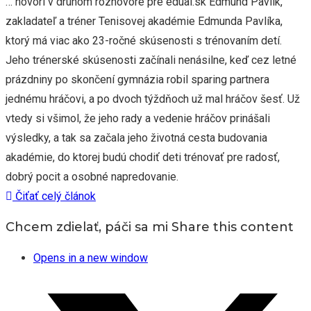
… hovorí v druhom rozhovore pre edual.sk Edmund Pavlík,
zakladateľ a tréner Tenisovej akadémie Edmunda Pavlíka,
ktorý má viac ako 23-ročné skúsenosti s trénovaním detí.
Jeho trénerské skúsenosti začínali nenásilne, keď cez letné
prázdniny po skončení gymnázia robil sparing partnera
jednému hráčovi, a po dvoch týždňoch už mal hráčov šesť. Už
vtedy si všimol, že jeho rady a vedenie hráčov prinášali
výsledky, a tak sa začala jeho životná cesta budovania
akadémie, do ktorej budú chodiť deti trénovať pre radosť,
dobrý pocit a osobné napredovanie.
Čiťať celý článok
Chcem zdielať, páči sa mi
Share this content
Opens in a new window