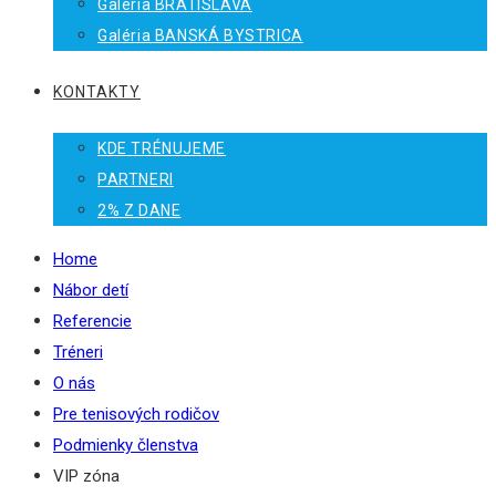
Galéria BRATISLAVA
Galéria BANSKÁ BYSTRICA
KONTAKTY
KDE TRÉNUJEME
PARTNERI
2% Z DANE
Home
Nábor detí
Referencie
Tréneri
O nás
Pre tenisových rodičov
Podmienky členstva
VIP zóna