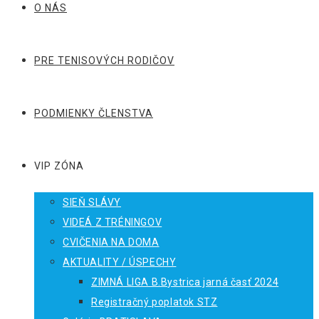
O NÁS
PRE TENISOVÝCH RODIČOV
PODMIENKY ČLENSTVA
VIP ZÓNA
SIEŇ SLÁVY
VIDEÁ Z TRÉNINGOV
CVIČENIA NA DOMA
AKTUALITY / ÚSPECHY
ZIMNÁ LIGA B.Bystrica jarná časť 2024
Registračný poplatok STZ