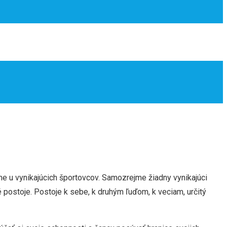
mame u vynikajúcich športovcov. Samozrejme žiadny vynikajúci
é postoje. Postoje k sebe, k druhým ľuďom, k veciam, určitý