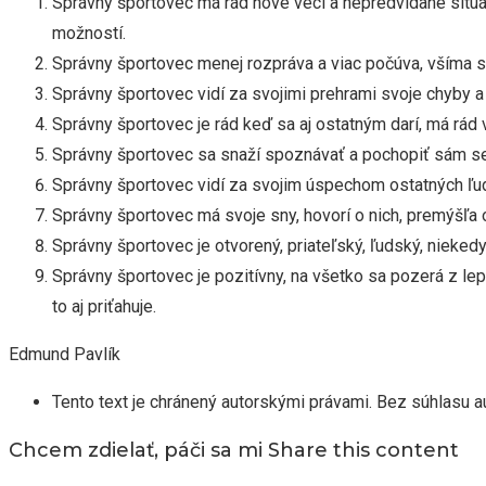
Správny športovec má rád nové veci a nepredvídané situáci
možností.
Správny športovec menej rozpráva a viac počúva, všíma si 
Správny športovec vidí za svojimi prehrami svoje chyby a s
Správny športovec je rád keď sa aj ostatným darí, má rád 
Správny športovec sa snaží spoznávať a pochopiť sám seba,
Správny športovec vidí za svojim úspechom ostatných ľudí,
Správny športovec má svoje sny, hovorí o nich, premýšľa o 
Správny športovec je otvorený, priateľský, ľudský, nieked
Správny športovec je pozitívny, na všetko sa pozerá z lepš
to aj priťahuje.
Edmund Pavlík
Tento text je chránený autorskými právami. Bez súhlasu aut
Chcem zdielať, páči sa mi
Share this content