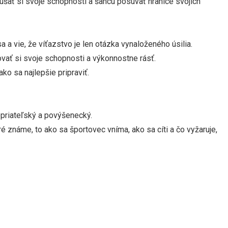
skúšať si svoje schopnosti a šancu posúvať hranice svojich
 a vie, že víťazstvo je len otázka vynaloženého úsilia.
tovať si svoje schopnosti a výkonnostne rásť.
ko sa najlepšie pripraviť.
epriateľský a povýšenecký.
ré známe, to ako sa športovec vníma, ako sa cíti a čo vyžaruje,