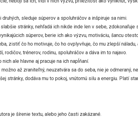
e, nebojí sa ich, vidí v nich výzvu, príležitosť ako vyniknúť, vy
druhých, sleduje súperov a spoluhráčov a inšpiruje sa nimi.
labšie stránky, nehľadá ich nikde inde len v sebe, zdokonaľuje sa
vynikajúcich súperov, berie ich ako výzvu, motiváciu, šancu otes
 zistiť čo ho motivuje, čo ho ovplyvňuje, čo mu zlepší náladu, a
 rodičov, trénerov, rodinu, spoluhráčov a dáva im to najavo.
nich ale hlavne aj pracuje na ich napĺňaní.
y možno až zraniteľný, neuzatvára sa do seba, nie je odmeraný, n
ej stránky, dodáva mu to pokoj, vnútornú silu a energiu. Platí sta
ora je šírenie textu, alebo jeho časti zakázané.