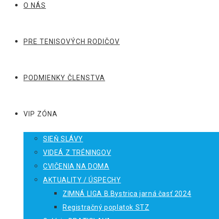
O NÁS
PRE TENISOVÝCH RODIČOV
PODMIENKY ČLENSTVA
VIP ZÓNA
SIEŇ SLÁVY
VIDEÁ Z TRÉNINGOV
CVIČENIA NA DOMA
AKTUALITY / ÚSPECHY
ZIMNÁ LIGA B.Bystrica jarná časť 2024
Registračný poplatok STZ