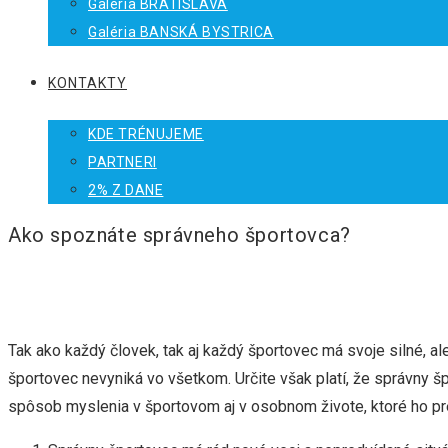
Galéria BRATISLAVA
Galéria BANSKÁ BYSTRICA
KONTAKTY
KDE TRÉNUJEME
PARTNERI
2% Z DANE
Ako spoznáte správneho športovca?
Tak ako každý človek, tak aj každý športovec má svoje silné, ale
športovec nevyniká vo všetkom. Určite však platí, že správny šp
spôsob myslenia v športovom aj v osobnom živote, ktoré ho pr