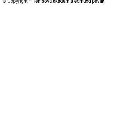
© Copyright –
Tenisová akadémia edmund pavlík