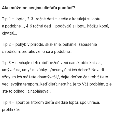
Ako môžeme svojmu dieťaťu pomôcť?
Tip 1 – lopta , 2-3- ročné deti – sedia a kotúľajú si loptu
a podobne…., 4-6 ročné deti – podávajú si loptu, hádžu, kopú,
chytajú….
Tip 2 – pohyb v prírode, skákanie, behanie, zápasenie
s rodičom, preťahovanie sa a podobne…
Tip 3 – nechajte deti robiť bežné veci samé, obliekať sa ,
umývať sa, umyť si zúbky…./neumyjú si ich dobre? Nevadí,
vždy im ich môžete doumývaťJ/, dajte deťom čas robiť tieto
veci svojím tempom…keď dieťa nestíha, je to Váš problém, zle
ste to odhadli a naplánovali.
Tip 4 – šport pri ktorom dieťa sleduje loptu, spoluhráča,
protihráča