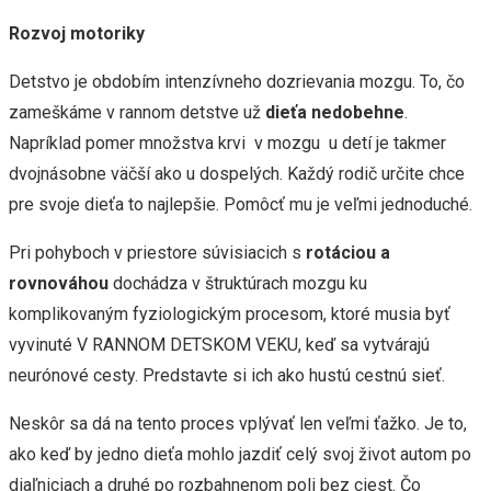
Rozvoj motoriky
Detstvo je obdobím intenzívneho dozrievania mozgu. To, čo
zameškáme v rannom detstve už
dieťa nedobehne
.
Napríklad pomer množstva krvi v mozgu u detí je takmer
dvojnásobne väčší ako u dospelých. Každý rodič určite chce
pre svoje dieťa to najlepšie. Pomôcť mu je veľmi jednoduché.
Pri pohyboch v priestore súvisiacich s
rotáciou a
rovnováhou
dochádza v štruktúrach mozgu ku
komplikovaným fyziologickým procesom, ktoré musia byť
vyvinuté V RANNOM DETSKOM VEKU, keď sa vytvárajú
neurónové cesty. Predstavte si ich ako hustú cestnú sieť.
Neskôr sa dá na tento proces vplývať len veľmi ťažko. Je to,
ako keď by jedno dieťa mohlo jazdiť celý svoj život autom po
diaľniciach a druhé po rozbahnenom poli bez ciest. Čo