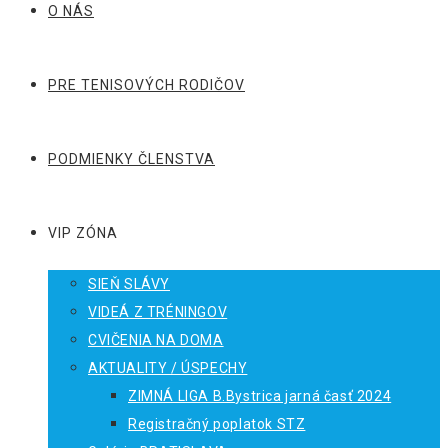
O NÁS
PRE TENISOVÝCH RODIČOV
PODMIENKY ČLENSTVA
VIP ZÓNA
SIEŇ SLÁVY
VIDEÁ Z TRÉNINGOV
CVIČENIA NA DOMA
AKTUALITY / ÚSPECHY
ZIMNÁ LIGA B.Bystrica jarná časť 2024
Registračný poplatok STZ