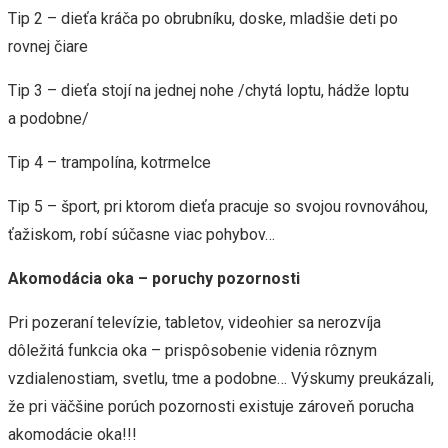
Tip 2 – dieťa kráča po obrubníku, doske, mladšie deti po
rovnej čiare
Tip 3 – dieťa stojí na jednej nohe /chytá loptu, hádže loptu
a podobne/
Tip 4 – trampolína, kotrmelce
Tip 5 – šport, pri ktorom dieťa pracuje so svojou rovnováhou,
ťažiskom, robí súčasne viac pohybov…
Akomodácia oka – poruchy pozornosti
Pri pozeraní televízie, tabletov, videohier sa nerozvíja
dôležitá funkcia oka – prispôsobenie videnia rôznym
vzdialenostiam, svetlu, tme a podobne… Výskumy preukázali,
že pri väčšine porúch pozornosti existuje zároveň porucha
akomodácie oka!!!