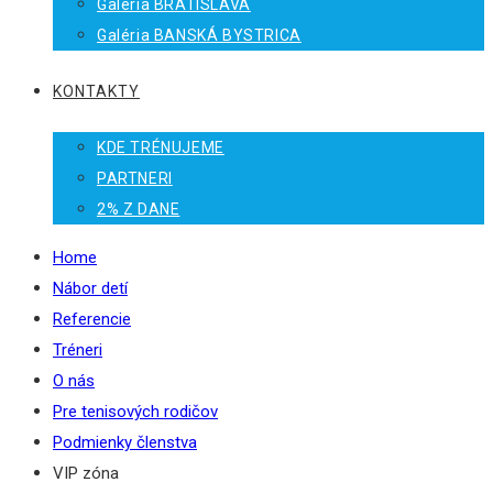
Galéria BRATISLAVA
Galéria BANSKÁ BYSTRICA
KONTAKTY
KDE TRÉNUJEME
PARTNERI
2% Z DANE
Home
Nábor detí
Referencie
Tréneri
O nás
Pre tenisových rodičov
Podmienky členstva
VIP zóna