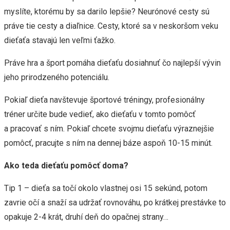
myslíte, ktorému by sa darilo lepšie? Neurónové cesty sú
práve tie cesty a diaľnice. Cesty, ktoré sa v neskoršom veku
dieťaťa stavajú len veľmi ťažko.
Práve hra a šport pomáha dieťaťu dosiahnuť čo najlepší vývin
jeho prirodzeného potenciálu.
Pokiaľ dieťa navštevuje športové tréningy, profesionálny
tréner určite bude vedieť, ako dieťaťu v tomto pomôcť
a pracovať s ním. Pokiaľ chcete svojmu dieťaťu výraznejšie
pomôcť, pracujte s ním na dennej báze aspoň 10-15 minút.
Ako teda dieťaťu pomôcť doma?
Tip 1 – dieťa sa točí okolo vlastnej osi 15 sekúnd, potom
zavrie očí a snaží sa udržať rovnováhu, po krátkej prestávke to
opakuje 2-4 krát, druhí deň do opačnej strany…