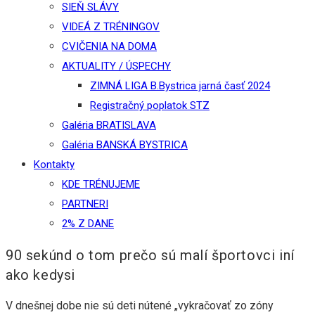
SIEŇ SLÁVY
VIDEÁ Z TRÉNINGOV
CVIČENIA NA DOMA
AKTUALITY / ÚSPECHY
ZIMNÁ LIGA B.Bystrica jarná časť 2024
Registračný poplatok STZ
Galéria BRATISLAVA
Galéria BANSKÁ BYSTRICA
Kontakty
KDE TRÉNUJEME
PARTNERI
2% Z DANE
90 sekúnd o tom prečo sú malí športovci iní
ako kedysi
V dnešnej dobe nie sú deti nútené „vykračovať zo zóny