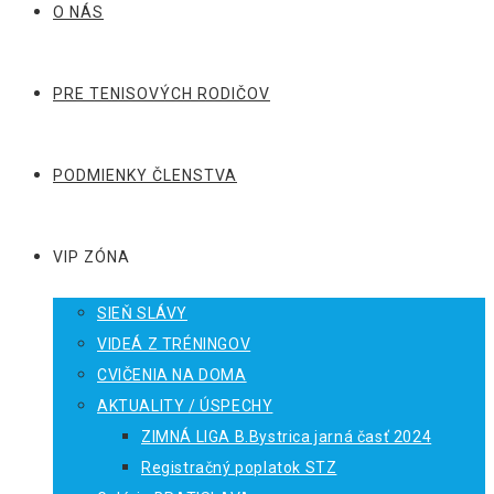
O NÁS
PRE TENISOVÝCH RODIČOV
PODMIENKY ČLENSTVA
VIP ZÓNA
SIEŇ SLÁVY
VIDEÁ Z TRÉNINGOV
CVIČENIA NA DOMA
AKTUALITY / ÚSPECHY
ZIMNÁ LIGA B.Bystrica jarná časť 2024
Registračný poplatok STZ