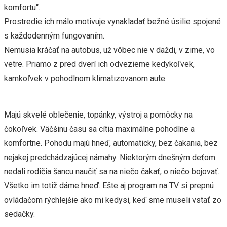
komfortu“.
Prostredie ich málo motivuje vynakladať bežné úsilie spojené
s každodenným fungovaním.
Nemusia kráčať na autobus, už vôbec nie v daždi, v zime, vo
vetre. Priamo z pred dverí ich odvezieme kedykoľvek,
kamkoľvek v pohodlnom klimatizovanom aute.
Majú skvelé oblečenie, topánky, výstroj a pomôcky na
čokoľvek. Väčšinu času sa cítia maximálne pohodlne a
komfortne. Pohodu majú hneď, automaticky, bez čakania, bez
nejakej predchádzajúcej námahy. Niektorým dnešným deťom
nedali rodičia šancu naučiť sa na niečo čakať, o niečo bojovať.
Všetko im totiž dáme hneď. Ešte aj program na TV si prepnú
ovládačom rýchlejšie ako mi kedysi, keď sme museli vstať zo
sedačky.