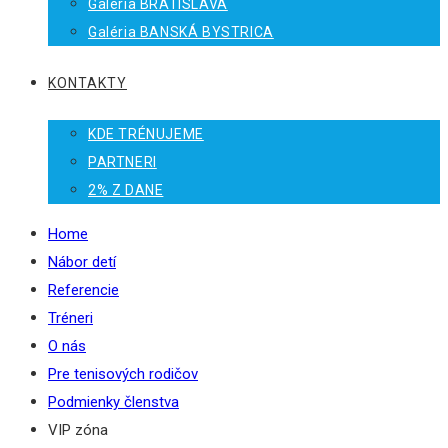
Galéria BRATISLAVA
Galéria BANSKÁ BYSTRICA
KONTAKTY
KDE TRÉNUJEME
PARTNERI
2% Z DANE
Home
Nábor detí
Referencie
Tréneri
O nás
Pre tenisových rodičov
Podmienky členstva
VIP zóna