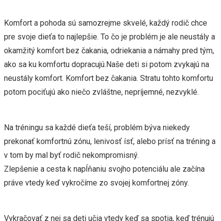
Komfort a pohoda sú samozrejme skvelé, každý rodič chce
pre svoje dieťa to najlepšie. To čo je problém je ale neustály a
okamžitý komfort bez čakania, odriekania a námahy pred tým,
ako sa ku komfortu dopracujú.Naše deti si potom zvykajú na
neustály komfort. Komfort bez čakania. Stratu tohto komfortu
potom pociťujú ako niečo zvláštne, nepríjemné, nezvyklé.
Na tréningu sa každé dieťa teší, problém býva niekedy
prekonať komfortnú zónu, lenivosť ísť, alebo prísť na tréning a
v tom by mal byť rodič nekompromisný.
Zlepšenie a cesta k napĺňaniu svojho potenciálu ale začína
práve vtedy keď vykročíme zo svojej komfortnej zóny.
Vykračovať z nej sa deti učia vtedy keď sa spotia, keď trénujú