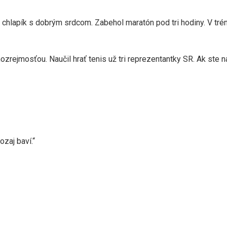
ý chlapík s dobrým srdcom. Zabehol maratón pod tri hodiny. V trén
mozrejmosťou. Naučil hrať tenis už tri reprezentantky SR. Ak ste 
ozaj baví.“