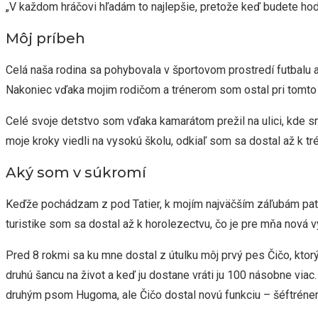
„V každom hráčovi hľadám to najlepšie, pretože keď budete hodn
Môj príbeh
Celá naša rodina sa pohybovala v športovom prostredí futbalu a 
Nakoniec vďaka mojim rodičom a trénerom som ostal pri tomto š
Celé svoje detstvo som vďaka kamarátom prežil na ulici, kde s
moje kroky viedli na vysokú školu, odkiaľ som sa dostal až k t
Aký som v súkromí
Keďže pochádzam z pod Tatier, k mojím najväčším záľubám patr
turistike som sa dostal až k horolezectvu, čo je pre mňa nová 
Pred 8 rokmi sa ku mne dostal z útulku môj prvý pes Čičo, ktorý
druhú šancu na život a keď ju dostane vráti ju 100 násobne viac
druhým psom Hugoma, ale Čičo dostal novú funkciu – šéftréner