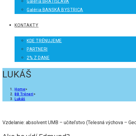
Galéria BRATISLAVA
Galéria BANSKÁ BYSTRICA
KONTAKTY
KDE TRÉNUJEME
PARTNERI
2% Z DANE
LUKÁŠ
Home
>
BB Tréneri
>
Lukáš
Vzdelanie: absolvent UMB – učiteľstvo (Telesná výchova – Geo