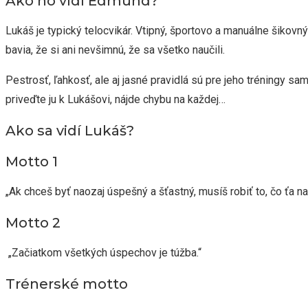
Ako ho vídí Edmund?
Lukáš je typický telocvikár. Vtipný, športovo a manuálne šikovn
bavia, že si ani nevšimnú, že sa všetko naučili.
Pestrosť, ľahkosť, ale aj jasné pravidlá sú pre jeho tréningy sa
priveďte ju k Lukášovi, nájde chybu na každej…
Ako sa vidí Lukáš?
Motto 1
„Ak chceš byť naozaj úspešný a šťastný, musíš robiť to, čo ťa na
Motto 2
„Začiatkom všetkých úspechov je túžba.“
Trénerské motto