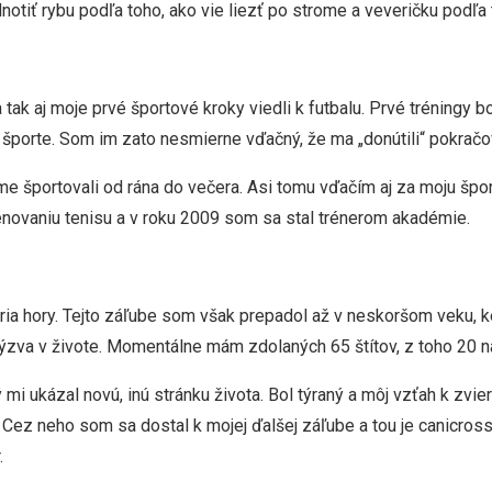
otiť rybu podľa toho, ako vie liezť po strome a veveričku podľa 
tak aj moje prvé športové kroky viedli k futbalu. Prvé tréningy 
porte. Som im zato nesmierne vďačný, že ma „donútili“ pokračova
me športovali od rána do večera. Asi tomu vďačím aj za moju šp
rénovaniu tenisu a v roku 2009 som sa stal trénerom akadémie.
ia hory. Tejto záľube som však prepadol až v neskoršom veku, k
výzva v živote. Momentálne mám zdolaných 65 štítov, z toho 20 na
 mi ukázal novú, inú stránku života. Bol týraný a môj vzťah k zv
. Cez neho som sa dostal k mojej ďalšej záľube a tou je canicros
.