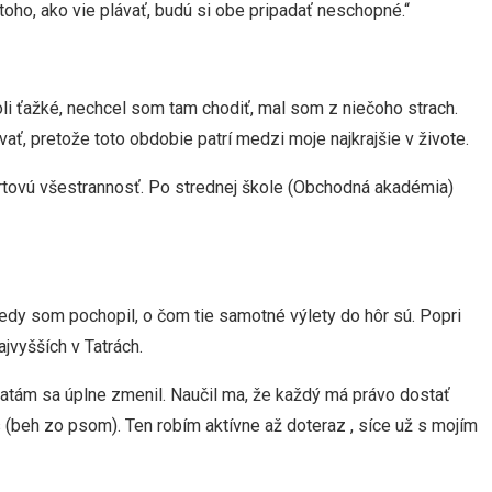
toho, ako vie plávať, budú si obe pripadať neschopné.“
boli ťažké, nechcel som tam chodiť, mal som z niečoho strach.
ť, pretože toto obdobie patrí medzi moje najkrajšie v živote.
ortovú všestrannosť. Po strednej škole (Obchodná akadémia)
edy som pochopil, o čom tie samotné výlety do hôr sú. Popri
jvyšších v Tatrách.
ieratám sa úplne zmenil. Naučil ma, že každý má právo dostať
s (beh zo psom). Ten robím aktívne až doteraz , síce už s mojím