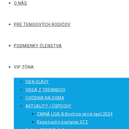
O NÁS
PRE TENISOVÝCH RODIČOV
PODMIENKY ČLENSTVA
VIP ZÓNA
SIEŇ SLÁVY
VIDEÁ Z TRÉNINGOV
CVIČENIA NA DOMA
AKTUALITY / ÚSPECHY
ZIMNÁ LIGA B.Bystrica jarná časť 2024
Registračný poplatok STZ